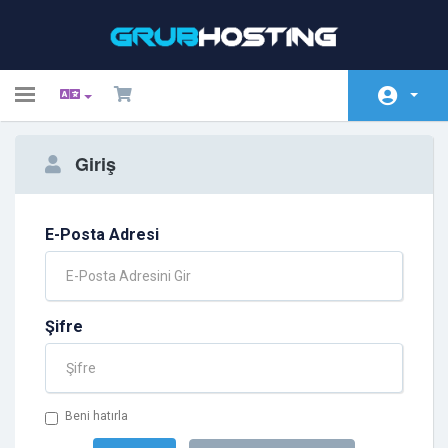
Toggle
navigation
Home
Giriş
Ürünler
Duyurular
E-Posta Adresi
Bilgi Bankası
Sunucu/Ağ Durumu
Şifre
Satış Ortaklığı
İletişim
Beni hatırla