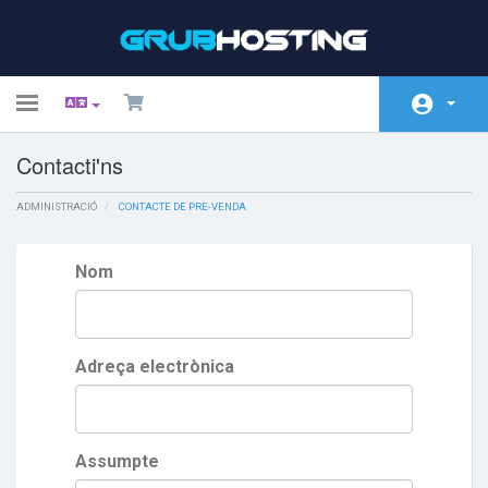
Toggle
navigation
Contacti'ns
Home
ADMINISTRACIÓ
Store
CONTACTE DE PRE-VENDA
Promocions
Nom
Preguntes Freqüents - FAQ
Estat de la xarxa
Adreça electrònica
Afiliacions
Contacti'ns
Assumpte